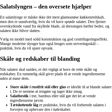
Salatslyngen – den oversete hjælper
En salatslynge er måske ikke det mest glamourøse køkkenredskab,
men den er uundværlig, hvis du vil have sprøde salater. Den fjerner
overskydende vand fra skyllede blade, så dressingen hæfter bedre, og
salaten ikke bliver slatten.
Vælg en model med solid konstruktion og god centrifugeringseffekt.
Mange moderne slynger kan også bruges som serveringsskål –
praktisk, hvis du vil spare opvask.
Skåle og redskaber til blanding
Når salaten skal samles, er det vigtigt at have de rette skåle og
redskaber. En rummelig skål giver plads til at vende ingredienserne
uden at mase dem.
Store skåle i rustfrit stål eller glas
er ideelle til at blande salater
i. De er nemme at rengøre og tager ikke smag.
Salatbestik
i træ, bambus eller stål gør det let at vende
ingredienserne jævnt.
Tætsluttende låg
er praktiske, hvis du vil forberede salaten i
forvejen og opbevare den i køleskabet.