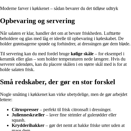
Moderne farver i køkkenet – sådan bevarer du det tidløse udtryk
Opbevaring og servering
Når salaten er klar, handler det om at bevare friskheden. Lufttætte
beholdere og glas med låg er ideelle til opbevaring i køleskabet. De
holder grøntsagerne sprøde og forhindrer, at dressingen gør dem bløde.
Til servering kan du med fordel bruge
kølige skåle
– for eksempel i
keramik eller glas – som holder temperaturen nede længere. Hvis du
serverer udendørs, kan du placere skålen i en større skål med is for at
holde salaten frisk.
Små redskaber, der gør en stor forskel
Nogle småting i køkkenet kan virke ubetydelige, men de gør arbejdet
lettere:
Citruspresser
– perfekt til frisk citronsaft i dressinger.
Julienneskræller
– laver fine strimler af gulerødder eller
squash.
Krydderihakker
– gør det nemt at hakke friske urter uden at
mase dem.