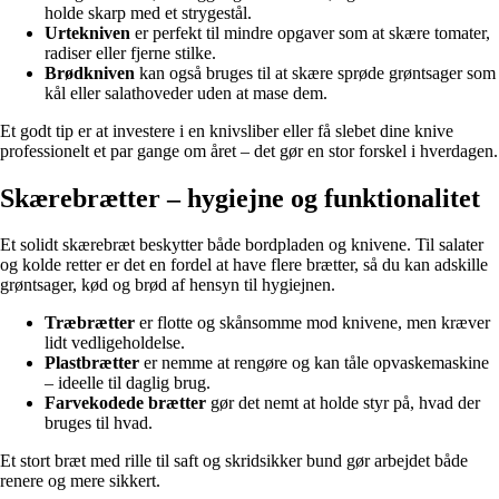
holde skarp med et strygestål.
Urtekniven
er perfekt til mindre opgaver som at skære tomater,
radiser eller fjerne stilke.
Brødkniven
kan også bruges til at skære sprøde grøntsager som
kål eller salathoveder uden at mase dem.
Et godt tip er at investere i en knivsliber eller få slebet dine knive
professionelt et par gange om året – det gør en stor forskel i hverdagen.
Skærebrætter – hygiejne og funktionalitet
Et solidt skærebræt beskytter både bordpladen og knivene. Til salater
og kolde retter er det en fordel at have flere brætter, så du kan adskille
grøntsager, kød og brød af hensyn til hygiejnen.
Træbrætter
er flotte og skånsomme mod knivene, men kræver
lidt vedligeholdelse.
Plastbrætter
er nemme at rengøre og kan tåle opvaskemaskine
– ideelle til daglig brug.
Farvekodede brætter
gør det nemt at holde styr på, hvad der
bruges til hvad.
Et stort bræt med rille til saft og skridsikker bund gør arbejdet både
renere og mere sikkert.