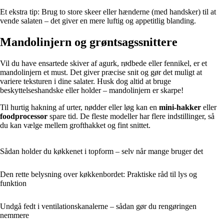
Et ekstra tip: Brug to store skeer eller hænderne (med handsker) til at
vende salaten – det giver en mere luftig og appetitlig blanding.
Mandolinjern og grøntsagssnittere
Vil du have ensartede skiver af agurk, rødbede eller fennikel, er et
mandolinjern et must. Det giver præcise snit og gør det muligt at
variere teksturen i dine salater. Husk dog altid at bruge
beskyttelseshandske eller holder – mandolinjern er skarpe!
Til hurtig hakning af urter, nødder eller løg kan en
mini-hakker
eller
foodprocessor
spare tid. De fleste modeller har flere indstillinger, så
du kan vælge mellem grofthakket og fint snittet.
Sådan holder du køkkenet i topform – selv når mange bruger det
Den rette belysning over køkkenbordet: Praktiske råd til lys og
funktion
Undgå fedt i ventilationskanalerne – sådan gør du rengøringen
nemmere