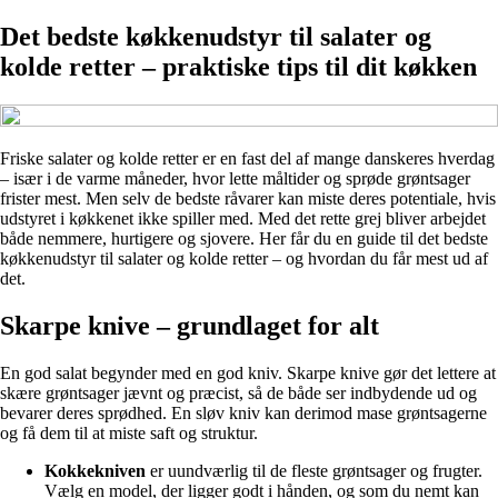
Det bedste køkkenudstyr til salater og
kolde retter – praktiske tips til dit køkken
Friske salater og kolde retter er en fast del af mange danskeres hverdag
– især i de varme måneder, hvor lette måltider og sprøde grøntsager
frister mest. Men selv de bedste råvarer kan miste deres potentiale, hvis
udstyret i køkkenet ikke spiller med. Med det rette grej bliver arbejdet
både nemmere, hurtigere og sjovere. Her får du en guide til det bedste
køkkenudstyr til salater og kolde retter – og hvordan du får mest ud af
det.
Skarpe knive – grundlaget for alt
En god salat begynder med en god kniv. Skarpe knive gør det lettere at
skære grøntsager jævnt og præcist, så de både ser indbydende ud og
bevarer deres sprødhed. En sløv kniv kan derimod mase grøntsagerne
og få dem til at miste saft og struktur.
Kokkekniven
er uundværlig til de fleste grøntsager og frugter.
Vælg en model, der ligger godt i hånden, og som du nemt kan