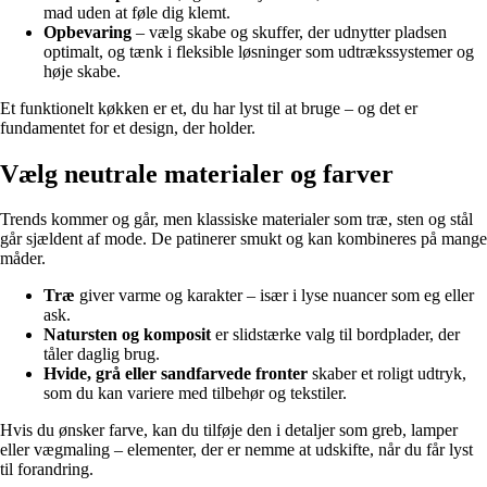
mad uden at føle dig klemt.
Opbevaring
– vælg skabe og skuffer, der udnytter pladsen
optimalt, og tænk i fleksible løsninger som udtrækssystemer og
høje skabe.
Et funktionelt køkken er et, du har lyst til at bruge – og det er
fundamentet for et design, der holder.
Vælg neutrale materialer og farver
Trends kommer og går, men klassiske materialer som træ, sten og stål
går sjældent af mode. De patinerer smukt og kan kombineres på mange
måder.
Træ
giver varme og karakter – især i lyse nuancer som eg eller
ask.
Natursten og komposit
er slidstærke valg til bordplader, der
tåler daglig brug.
Hvide, grå eller sandfarvede fronter
skaber et roligt udtryk,
som du kan variere med tilbehør og tekstiler.
Hvis du ønsker farve, kan du tilføje den i detaljer som greb, lamper
eller vægmaling – elementer, der er nemme at udskifte, når du får lyst
til forandring.