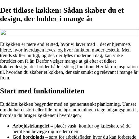
Det tidløse køkken: Sådan skaber du et
design, der holder i mange år
Et køkken er mere end et sted, hvor vi laver mad – det er hjemmets
hjerte, hvor hverdagen leves, og hvor funktion møder æstetik. Men
trends skifter hurtigt, og det, der føles moderne i dag, kan virke
forældet om få år. Derfor vælger mange at gå efter et tidløst
køkkendesign, der holder både i stil og funktion. Her får du inspiration
til, hvordan du skaber et køkken, der står smukt og relevant i mange år
frem.
Start med funktionaliteten
Et tidløst køkken begynder med en gennemtænkt planløsning. Uanset
om du har et stort eller lille rum, bør indretningen tage udgangspunkt i,
hvordan du bruger køkkenet i hverdagen.
Arbejdstriangelet
– placér vask, komfur og køleskab, så du
nemt kan bevæge dig mellem dem.
God bordplads
– sørg for arbejdsflader, hvor du kan forberede