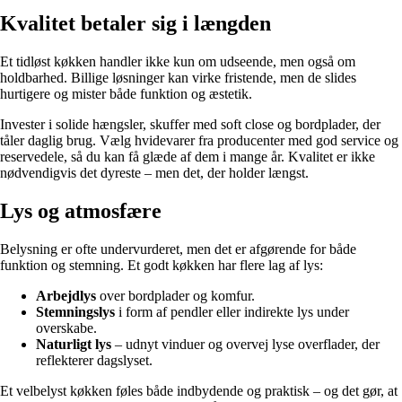
Kvalitet betaler sig i længden
Et tidløst køkken handler ikke kun om udseende, men også om
holdbarhed. Billige løsninger kan virke fristende, men de slides
hurtigere og mister både funktion og æstetik.
Invester i solide hængsler, skuffer med soft close og bordplader, der
tåler daglig brug. Vælg hvidevarer fra producenter med god service og
reservedele, så du kan få glæde af dem i mange år. Kvalitet er ikke
nødvendigvis det dyreste – men det, der holder længst.
Lys og atmosfære
Belysning er ofte undervurderet, men det er afgørende for både
funktion og stemning. Et godt køkken har flere lag af lys:
Arbejdlys
over bordplader og komfur.
Stemningslys
i form af pendler eller indirekte lys under
overskabe.
Naturligt lys
– udnyt vinduer og overvej lyse overflader, der
reflekterer dagslyset.
Et velbelyst køkken føles både indbydende og praktisk – og det gør, at