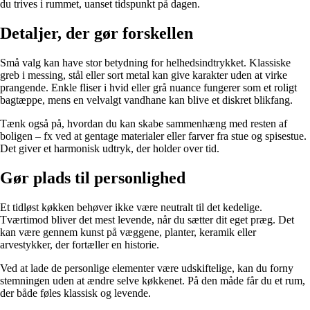
du trives i rummet, uanset tidspunkt på dagen.
Detaljer, der gør forskellen
Små valg kan have stor betydning for helhedsindtrykket. Klassiske
greb i messing, stål eller sort metal kan give karakter uden at virke
prangende. Enkle fliser i hvid eller grå nuance fungerer som et roligt
bagtæppe, mens en velvalgt vandhane kan blive et diskret blikfang.
Tænk også på, hvordan du kan skabe sammenhæng med resten af
boligen – fx ved at gentage materialer eller farver fra stue og spisestue.
Det giver et harmonisk udtryk, der holder over tid.
Gør plads til personlighed
Et tidløst køkken behøver ikke være neutralt til det kedelige.
Tværtimod bliver det mest levende, når du sætter dit eget præg. Det
kan være gennem kunst på væggene, planter, keramik eller
arvestykker, der fortæller en historie.
Ved at lade de personlige elementer være udskiftelige, kan du forny
stemningen uden at ændre selve køkkenet. På den måde får du et rum,
der både føles klassisk og levende.